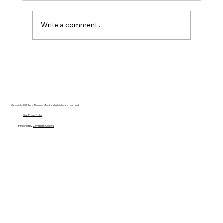
Write a comment...
Disclosure Day is a Deeply Immoral
movie where even the aliens are
stupid.
Copyright 2025 Free Thinking Ministries | All rights are reserved
Our Privacy Policy
Powered by
Covenant Coders