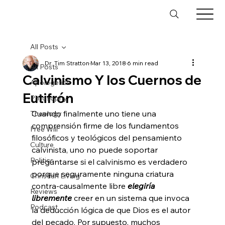
All Posts
Dr. Tim Stratton
Mar 13, 2018
6 min read
All Posts
Calvinismo Y los Cuernos de
Apologetics
Eutifrón
Philosophy
Cuando finalmente uno tiene una 
Theology
comprensión firme de los fundamentos 
Free Will
filosóficos y teológicos del pensamiento 
Culture
calvinista, uno no puede soportar 
Politics
preguntarse si el calvinismo es verdadero 
porque seguramente ninguna criatura 
Christian Living
contra-causalmente libre 
elegiría 
Reviews
libremente
 creer en un sistema que invoca 
Podcast
la deducción lógica de que Dios es el autor 
del pecado. Por supuesto, muchos 