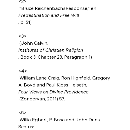
<2>
 “Bruce Reichenbach’sResponse,” en 
Predestination and Free Will
, p. 51)

<3>
 (John Calvin, 
Institutes of Christian Religion
, Book 3, Chapter 23, Paragraph 1)

<4>
 William Lane Craig, Ron Highfield, Gregory 
A. Boyd and Paul Kjoss Helseth, 
Four Views on Divine Providence
 (Zondervan, 2011) 57.

<5>
 Willia Egbert, P. Bosa and John Duns 
Scotus: 