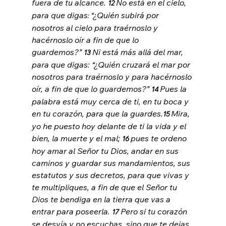
fuera de tu alcance. 
No está en el cielo, 
12 
para que digas
“¿Quién subirá por 
: 
nosotros al cielo para traérnoslo y 
hacérnoslo oír a fin de que lo 
guardemos?” 
Ni está más allá del mar, 
13 
para que digas: “¿Quién cruzará el mar por 
nosotros para traérnoslo y para hacérnoslo 
oír, a fin de que lo guardemos?” 
Pues la 
14 
palabra está muy cerca de ti, en tu boca y 
en tu corazón, para que la guardes.
Mira, 
15 
yo he puesto hoy delante de ti la vida y el 
bien, la muerte y el mal; 
pues te ordeno 
16 
hoy amar al Señor tu Dios, andar en sus 
caminos y guardar sus mandamientos, sus 
estatutos y sus decretos, para que vivas y 
te multipliques, a fin de que el Señor tu 
Dios te bendiga en la tierra que vas a 
entrar para poseerla. 
Pero si tu corazón 
17 
se desvía y no escuchas, sino que te dejas 