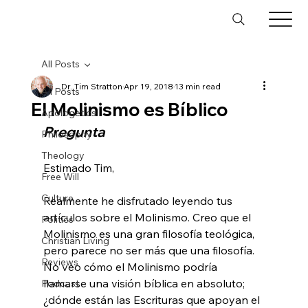
All Posts
Dr. Tim Stratton
Apr 19, 2018
13 min read
All Posts
El Molinismo es Bíblico
Apologetics
Pregunta
Philosophy
Theology
Estimado Tim,

Free Will
Culture
Realmente he disfrutado leyendo tus 
artículos sobre el Molinismo. Creo que el 
Politics
Molinismo es una gran filosofía teológica, 
Christian Living
pero parece no ser más que una filosofía. 
Reviews
No veo cómo el Molinismo podría 
llamarse una visión bíblica en absoluto; 
Podcast
¿dónde están las Escrituras que apoyan el 