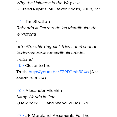
Why the Universe Is the Way It Is
, (Grand Rapids, MI: Baker Books, 2008), 97

<4>
 Tim Stratton, 
Robando la Derrota de las Mandíbulas de 
la Victoria
, 
http://freethinkingministries.com/robando-
la-derrota-de-las-mandibulas-de-la-
victoria/
<5>
 Closer to the 
Truth, 
http://youtu.be/Z79FGmh50Xo
 (Acc
esado 8-30-14)

<6>
 Alexander Vilenkin, 
Many Worlds in One
 (New York: Hill and Wang, 2006), 176.

<7>
 JP Moreland, Arguments For the 