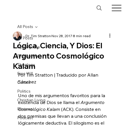
All Posts
Dr. Tim Stratton
Nov 28, 2017
8 min read
All Posts
Lógica, Ciencia, Y Dios: El
Apologetics
Argumento Cosmológico
Philosophy
Kalam
Theology
Free Will
Por Tim Stratton | Traducido por Allan 
Sánchez

Culture
Politics
Uno de mis argumentos favoritos para la 
Christian Living
existencia de Dios se llama el 
Argumento 
Reviews
Cosmológico Kalam 
(ACK). Consiste en 
dos premisas que llevan a una conclusión 
Podcast
lógicamente deductiva. El silogismo es el 