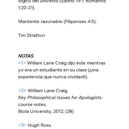
lógico del universo (Salmo 19:1; Romanos 
1:20-21).

Mantente razonable (Filipenses 4:5),

Tim Stratton

NOTAS
<1>
 William Lane Craig dijo este mientras 
yo era un estudiante en su clase (¡una 
experiencia que nunca olvidaré!).

<2>
 William Lane Craig, 
Key Philosophical Issues for Apologists: 
course notes, 
Biola University, 2012, (28)

<3>
 Hugh Ross, 