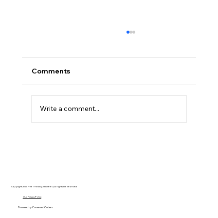
Comments
Write a comment...
Disclosure Day is a Deeply Immoral
movie where even the aliens are
stupid.
Copyright 2025 Free Thinking Ministries | All rights are reserved
Our Privacy Policy
Powered by
Covenant Coders