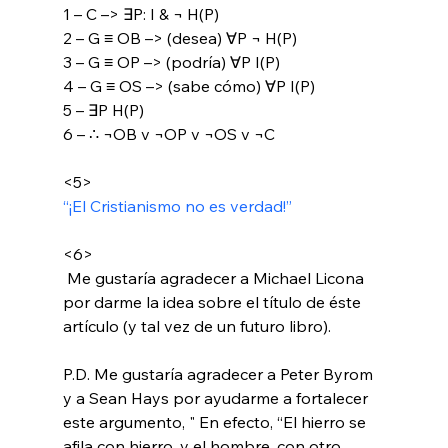
1 – C –> ∃P: I & ¬ H(P)

2 – G ≡ OB –> (desea) ∀P ¬ H(P)

3 – G ≡ OP –> (podría) ∀P I(P)

4 – G ≡ OS –> (sabe cómo) ∀P I(P)

5 – ∃P H(P)

6 – ∴ ¬OB v ¬OP v ¬OS v ¬C

<5>
“¡El Cristianismo no es verdad!” 
<6>
 Me gustaría agradecer a Michael Licona 
por darme la idea sobre el título de éste 
artículo (y tal vez de un futuro libro).

P.D. Me gustaría agradecer a Peter Byrom 
y a Sean Hays por ayudarme a fortalecer 
este argumento, " En efecto, “El hierro se 
afila con hierro, y el hombre, con otro 