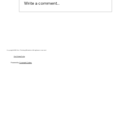
Write a comment...
Hayden Carroll’s Creation Dilemma: A
Strong Argument That Ultimately Fails
Copyright 2025 Free Thinking Ministries | All rights are reserved
Our Privacy Policy
Powered by
Covenant Coders