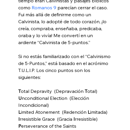
tiempo eran Calvinistas y pasajes bíblicos 
como 
Romanos 9
 parecían cerrar el caso. 
Fui más allá de definirme como un 
Calvinista, lo adopté de todo corazón, ¡lo 
creía, compraba, enseñaba, predicaba, 
oraba y lo vivía! Me convertí en un 
ardiente “Calvinista de 5-puntos.”

Si no estás familiarizado con el “Calvinismo 
de 5-Puntos,” está basado en el acrónimo 
T.U.L.I.P. Los cinco puntos son los 
siguientes:

T
otal Depravity  (Depravación 
T
U
nconditional Election  (Elección 
L
imited Atonement  (Redención 
L
I
rresistible Grace  (Gracia 
I
P
erseverance of the Saints   