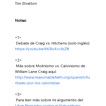
Tim Stratton

Notas:
<1>
 Debate de Craig vs. Hitchens (solo inglés): 
https://youtu.be/4KBx4vvlbZ8
<2>
 Más sobre Molinismo vs. Calvinismo de 
William Lane Craig aquí: 
http://www.reasonablefaith.org/spanish/tu
rbado-por-los-calvinistas
<3>
 Para leer más sobre mi argumento del 
Libre Pensador contra el Naturalismo
. 