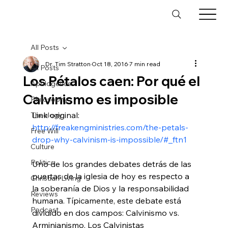
All Posts
Dr. Tim Stratton
Oct 18, 2016
7 min read
All Posts
Los Pétalos caen: Por qué el
Apologetics
Calvinismo es imposible
Philosophy
Link original: 
Theology
http://freakengministries.com/the-petals-
Free Will
drop-why-calvinism-is-impossible/#_ftn1
Culture
Politics
Uno de los grandes debates detrás de las 
puertas de la iglesia de hoy es respecto a 
Christian Living
la soberanía de Dios y la responsabilidad 
Reviews
humana. Típicamente, este debate está 
Podcast
dividido en dos campos: Calvinismo vs. 
Arminianismo. Los Calvinistas 