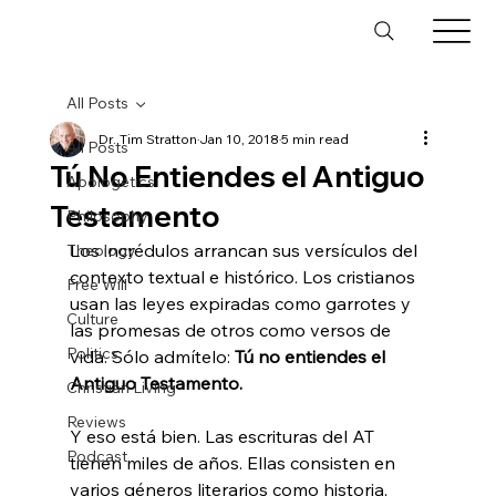
All Posts
Dr. Tim Stratton
Jan 10, 2018
5 min read
All Posts
Tú No Entiendes el Antiguo
Apologetics
Testamento
Philosophy
Los incrédulos arrancan sus versículos del 
Theology
contexto textual e histórico. Los cristianos 
Free Will
usan las leyes expiradas como garrotes y 
Culture
las promesas de otros como versos de 
Politics
vida. Sólo admítelo: 
Tú no entiendes el 
Antiguo Testamento. 
Christian Living
Reviews
Y eso está bien. Las escrituras del AT 
Podcast
tienen miles de años. Ellas consisten en 
varios géneros literarios como historia, 