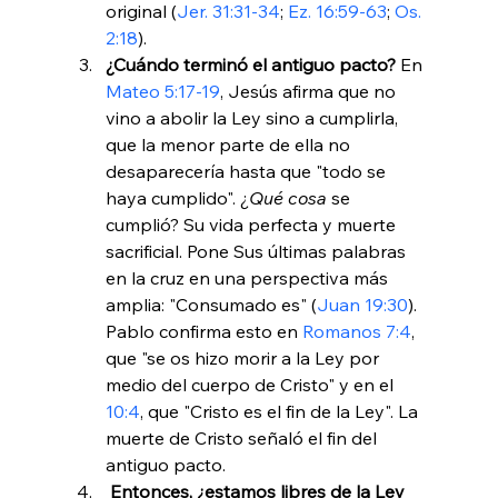
original (
Jer. 31:31-34
; 
Ez. 16:59-63
; 
Os. 
2:18
).
¿Cuándo terminó el antiguo pacto? 
En 
Mateo 5:17-19
, Jesús afirma que no 
vino a abolir la Ley sino a cumplirla, 
que la menor parte de ella no 
desaparecería hasta que "todo se 
haya cumplido". ¿
Qué cosa
 se 
cumplió? Su vida perfecta y muerte 
sacrificial. Pone Sus últimas palabras 
en la cruz en una perspectiva más 
amplia: "Consumado es" (
Juan 19:30
). 
Pablo confirma esto en 
Romanos 7:4
, 
que "se os hizo morir a la Ley por 
medio del cuerpo de Cristo" y en el 
10:4
, que "Cristo es el fin de la Ley". La 
muerte de Cristo señaló el fin del 
antiguo pacto.
 Entonces, ¿estamos libres de la Ley 