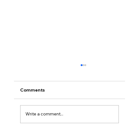
Comments
Write a comment...
Disclosure Day is a Deeply Immoral