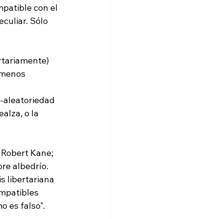
patible con el 
culiar. Sólo 
rtariamente) 
l menos 
-aleatoriedad 
alza, o la 
 Robert Kane; 
re albedrío. 
s libertariana 
ompatibles 
o es falso". 