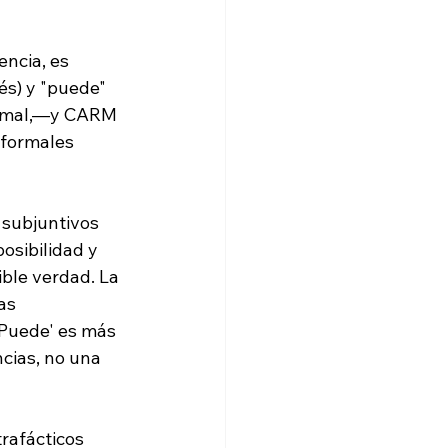
ncia, es 
és) y "puede" 
ormal,—y CARM 
formales 
 subjuntivos 
osibilidad y 
ble verdad. La 
as 
'Puede' es más 
ncias, no una 
rafácticos 