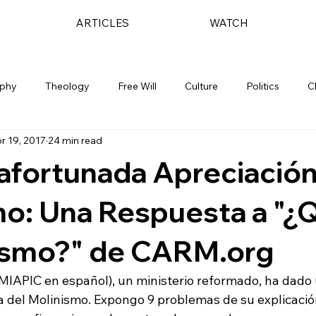
ARTICLES
WATCH
ophy
Theology
Free Will
Culture
Politics
C
r 19, 2017
24 min read
afortunada Apreciación
o: Una Respuesta a "¿
nismo?" de CARM.org
IAPIC en español), un ministerio reformado, ha dado 
 del Molinismo. Expongo 9 problemas de su explicación 