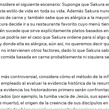
considere el siguiente escenario: Suponga que Sakura 
ste estilo de vida en toda su vida. Además Sakura nun
os de carne y también sabe que es alérgica a la mayoría
kura decide ir a su restaurante favorito cuyo menú tie
n sucede que sirve explícitamente platos basados en 
ue podría ser el caso que Sakura ordene para sí algo 
 donde ella es alérgica, aún así, no queremos decir qu
no intervienen otros factores, dado lo que Sakura sabe
 comida basada en carne probablemente ni siquiera se
más controversial, considere cómo el método de la infe
 empleado al evaluar la evidencia histórica de la resur
a evidencia los historiadores primero serán confrontad
cados (por ejemplo, la tumba vacía de Jesús, sus apari
uerto), el origen de la creencia de sus discípulos en