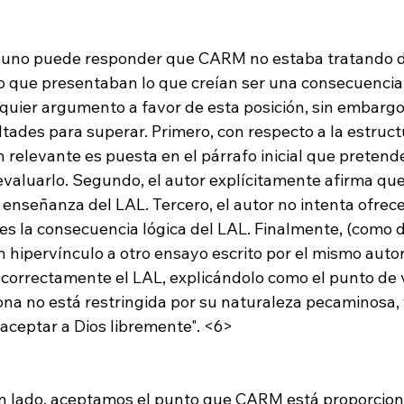
 uno puede responder que CARM no estaba tratando de 
no que presentaban lo que creían ser una consecuencia 
quier argumento a favor de esta posición, sin embargo,
tades para superar. Primero, con respecto a la estruct
ión relevante es puesta en el párrafo inicial que pretend
evaluarlo. Segundo, el autor explícitamente afirma que 
a enseñanza del LAL. Tercero, el autor no intenta ofrec
es la consecuencia lógica del LAL. Finalmente, (como de
un hipervínculo a otro ensayo escrito por el mismo auto
ncorrectamente el LAL, explicándolo como el punto de v
ona no está restringida por su naturaleza pecaminosa, 
 aceptar a Dios libremente". <6>
r un lado, aceptamos el punto que CARM está proporcio