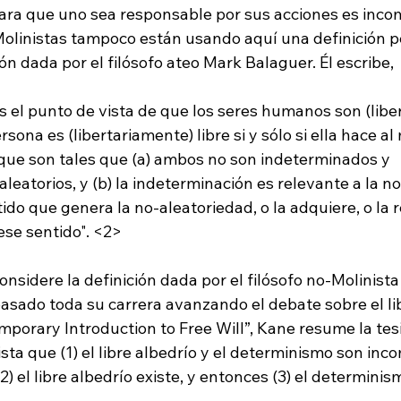
para que uno sea responsable por sus acciones es incom
olinistas tampoco están usando aquí una definición pe
es el punto de vista de que los seres humanos son (libe
sona es (libertariamente) libre si y sólo si ella hace a
que son tales que (a) ambos no son indeterminados y 
atorios, y (b) la indeterminación es relevante a la no
ido que genera la no-aleatoriedad, o la adquiere, o la re
ese sentido". <2>
nsidere la definición dada por el filósofo no-Molinista
sado toda su carrera avanzando el debate sobre el lib
mporary Introduction to Free Will”, Kane resume la tesi
sta que (1) el libre albedrío y el determinismo son inc
2) el libre albedrío existe, y entonces (3) el determinism