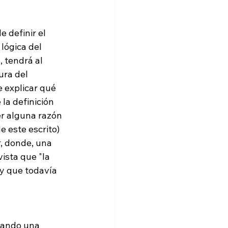
definir el 
lógica del 
 tendrá al 
ura del 
e explicar qué 
la definición 
er alguna razón 
 este escrito) 
r, donde, una 
ista que "la 
y que todavía 
nando una 