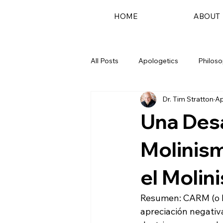
HOME
ABOUT
All Posts
Apologetics
Philos
Dr. Tim Stratton
Ap
Podcast
Una Des
Molinism
el Moli
Resumen: CARM (o M
apreciación negativa