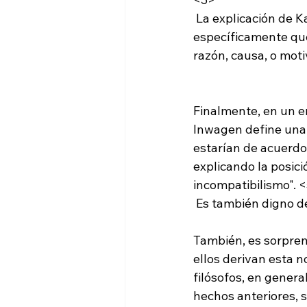
 La explicación de Kane incluye además la noción de la responsabilidad última, 
específicamente que
razón, causa, o moti
Finalmente, en un en
Inwagen define una t
estarían de acuerdo
explicando la posició
incompatibilismo". 
 Es también digno de atención que Van Inwagen es teológicamente teísta abierto.

También, es sorpre
ellos derivan esta n
filósofos, en genera
hechos anteriores, 