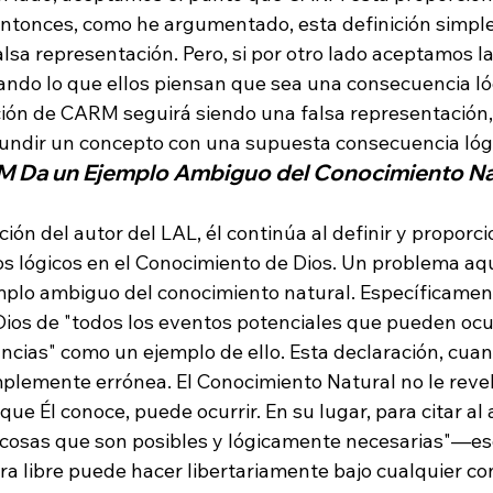
 entonces, como he argumentado, esta definición simp
sa representación. Pero, si por otro lado aceptamos la
do lo que ellos piensan que sea una consecuencia lóg
ción de CARM seguirá siendo una falsa representación, 
nfundir un concepto con una supuesta consecuencia lóg
M Da un Ejemplo Ambiguo del Conocimiento Na
ción del autor del LAL, él continúa al definir y proporc
s lógicos en el Conocimiento de Dios. Un problema aquí
plo ambiguo del conocimiento natural. Específicamente
Dios de "todos los eventos potenciales que pueden ocur
ancias" como un ejemplo de ello. Esta declaración, cua
plemente errónea. El Conocimiento Natural no le revela
que Él conoce, puede ocurrir. En su lugar, para citar al 
s cosas que son posibles y lógicamente necesarias"—eso
ra libre puede hacer libertariamente bajo cualquier co