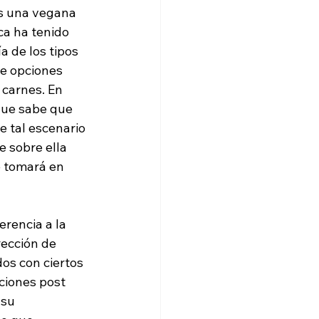
es una vegana 
ca ha tenido 
 de los tipos 
ne opciones 
carnes. En 
que sabe que 
e tal escenario 
 sobre ella 
 tomará en 
rencia a la 
rección de 
os con ciertos 
ciones post 
 su 