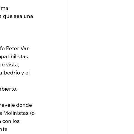
a que sea una 
fo Peter Van 
patibilistas 
e vista, 
albedrío y el 
revele donde 
 Molinistas (o 
 con los 
nte 