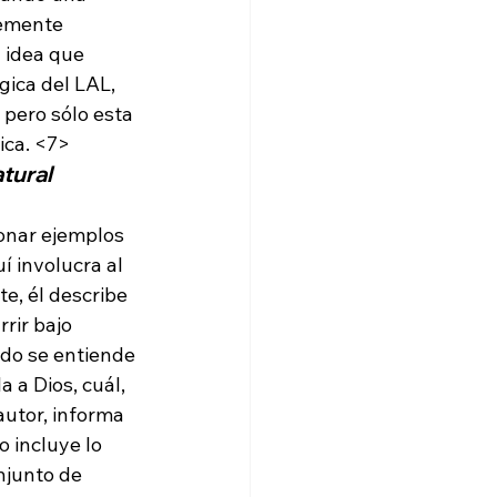
lemente 
 idea que 
ica del LAL, 
pero sólo esta 
ica. <7>
tural
ionar ejemplos 
 involucra al 
, él describe 
rir bajo 
ndo se entiende 
 a Dios, cuál, 
autor, informa 
 incluye lo 
njunto de 