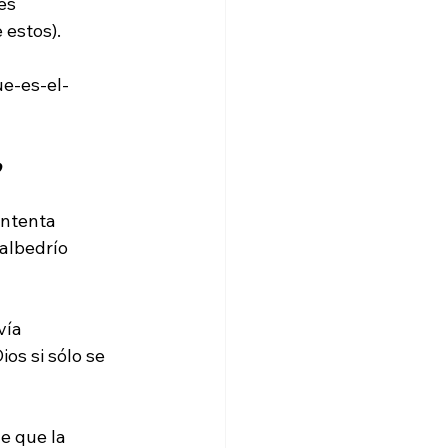
es 
estos).

ue-es-el-
o
intenta 
albedrío 
vía 
os si sólo se 
de que la 