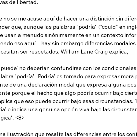
as de libertad.

 no se me acuse aquí de hacer una distinción sin difere
er que, aunque las palabras "podría" ("could" en ingl
) se usan a menudo sinónimamente en un contexto inf
iendo eso aquí—hay sin embargo diferencias modales 
 'puede' no deberían confundirse con los condicionales
labra 'podría'. 'Podría' es tomado para expresar mera p
ente de una declaración modal que expresa alguna posi
ante porque el hecho que algo podría ocurrir bajo ciert
plica que eso puede ocurrir bajo esas circunstancias. 
ría' e indica una genuina opción viva bajo las circunsta
ógica". <8>
a ilustración que resalte las diferencias entre los cont