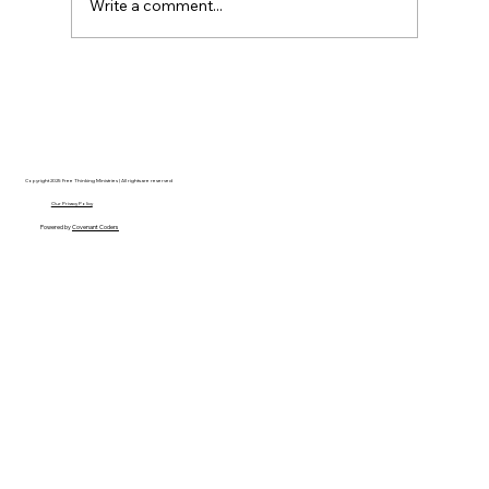
Write a comment...
Disclosure Day is a Deeply Immoral
movie where even the aliens are
stupid.
Copyright 2025 Free Thinking Ministries | All rights are reserved
Our Privacy Policy
Powered by
Covenant Coders