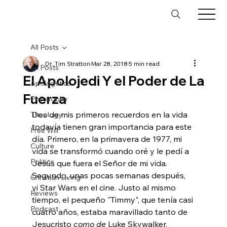
All Posts
Dr. Tim Stratton
Mar 28, 2018
5 min read
All Posts
El Apolojedi Y el Poder de La
Apologetics
Fuerza
Philosophy
Dos de mis primeros recuerdos en la vida 
Theology
todavía tienen gran importancia para este 
Free Will
día. Primero, en la primavera de 1977, mi 
Culture
vida se transformó cuando oré y le pedí a 
Politics
Jesús que fuera el Señor de mi vida. 
Segundo, unas pocas semanas después, 
Christian Living
vi Star Wars en el cine. Justo al mismo 
Reviews
tiempo, el pequeño "Timmy", que tenía casi 
Podcast
cuatro años, estaba maravillado tanto de 
Jesucristo 
como de
 Luke Skywalker.
