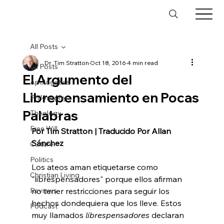
All Posts
Dr. Tim Stratton
Oct 18, 2016
4 min read
All Posts
El Argumento del
Apologetics
Librepensamiento en Pocas
Philosophy
Palabras
Theology
Free Will
Por Tim Stratton | Traducido Por Allan 
Sánchez
Culture
Politics
Los ateos aman etiquetarse como 
Christian Living
"librespensadores" porque ellos afirman 
Reviews
no tener restricciones para seguir los 
hechos dondequiera que los lleve. Estos 
Podcast
muy llamados 
librespensadores
 declaran 