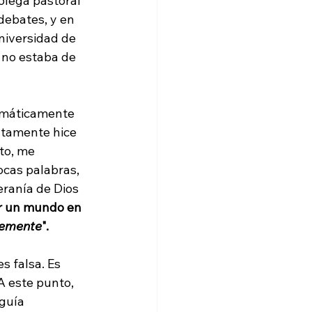
olega pastoral 
debates, y en 
niversidad de 
 no estaba de 
emáticamente 
atamente hice 
to, me 
ocas palabras, 
eranía de Dios 
ar un mundo en 
remente
".
s falsa. Es 
 A este punto, 
guía 