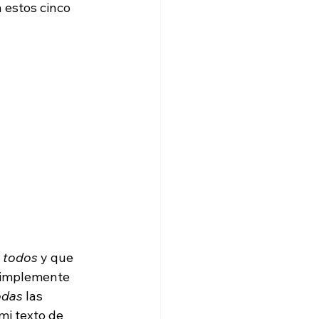
 estos cinco 
 
todos
 y que 
 simplemente 
odas
 las 
mi texto de 