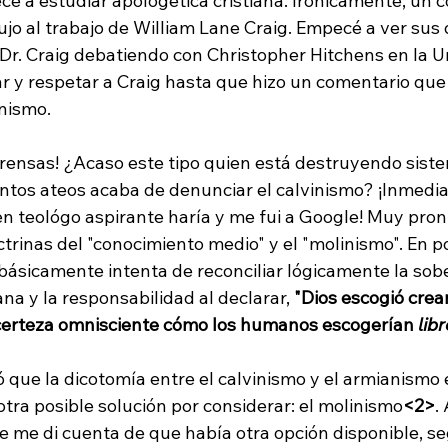
 a estudiar apologética cristiana. Irónicamente, un c
ujo al trabajo de William Lane Craig. Empecé a ver sus 
l Dr. Craig debatiendo con Christopher Hitchens en la U
r y respetar a Craig hasta que hizo un comentario que
nismo.

rensas! ¿Acaso este tipo quien está destruyendo sist
tos ateos acaba de denunciar el calvinismo? ¡Inmedi
en teológo aspirante haría y me fui a Google! Muy pron
trinas del "conocimiento medio" y el "molinismo". En p
 básicamente intenta de reconciliar lógicamente la sob
na y la responsabilidad al declarar, 
"Dios escogió cre
certeza omnisciente cómo los humanos escogerían 
lib
 que la dicotomía entre el calvinismo y el armianismo e
otra posible solución por considerar: el molinismo
<2>
.
 me di cuenta de que había otra opción disponible, se