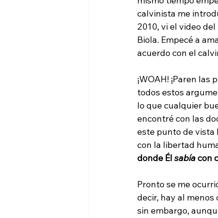
mismo tiempo empecé
calvinista me introd
2010, vi el video de
Biola. Empecé a ama
acuerdo con el calvi
¡WOAH! ¡Paren las p
todos estos argumen
lo que cualquier bu
encontré con las doc
este punto de vista
con la libertad huma
donde Él 
sabía
 con 
Pronto se me ocurrió
decir, hay al menos 
sin embargo, aunque