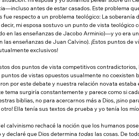
a—incluso antes de estar casados. Este problema que
s fue respecto a un problema teológico: La soberanía de
 decir, mi esposa sostuvo un punto de vista teológico 
do en las enseñanzas de Jacobo Arminio)—y yo era un
n las enseñanzas de Juan Calvino). ¡Estos puntos de vi
tualmente exclusivos!

os dos puntos de vista competitivos contradictorios, l
 puntos de vistas opuestos usualmente no coexisten b
ieron por este debate y nuestra relación novata estaba 
te tema surgiría constantemente y parece como si cad
stras biblias, no para acercarnos más a Dios, ¡sino pa
otro! Ella tenía sus textos de prueba y yo tenía los míos
l calvinismo rechacé la noción que los humanos poseí
o y declaré que Dios determina 
todas
 las cosas. De tod