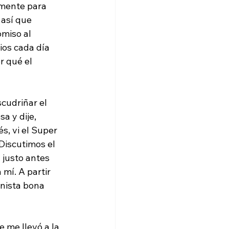
 mente para 
 así que 
miso al 
ios cada día 
 qué el 
cudriñar el 
a y dije, 
s, vi el Super 
Discutimos el 
 justo antes 
mí. A partir 
nista bona 
 me llevó a la 