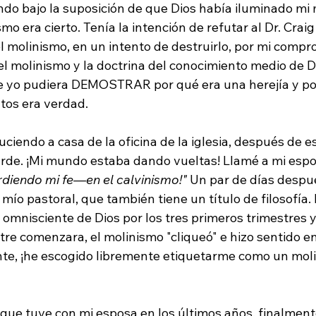
do bajo la suposición de que Dios había iluminado mi
mo era cierto. Tenía la intención de refutar al Dr. Craig
 molinismo, en un intento de destruirlo, por mi compro
el molinismo y la doctrina del conocimiento medio de D
e yo pudiera DEMOSTRAR por qué era una herejía y por
tos era verdad.

ciendo a casa de la oficina de la iglesia, después de es
arde. ¡Mi mundo estaba dando vueltas! Llamé a mi espos
rdiendo mi fe—en el calvinismo!" 
Un par de días despué
ío pastoral, que también tiene un título de filosofía. 
omnisciente de Dios por los tres primeros trimestres y
tre comenzara, el molinismo "cliqueó" e hizo sentido en 
nte, ¡he escogido libremente etiquetarme como un moli
que tuve con mi esposa en los últimos años, finalmente