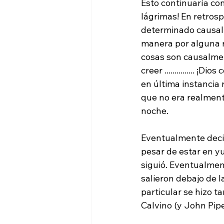
Esto continuaría co
lágrimas! En retrosp
determinado causalm
manera por alguna ra
cosas son causalmen
creer ............... 
en última instancia
que no era realment
noche.

Eventualmente deci
pesar de estar en yu
siguió. Eventualmen
salieron debajo de 
particular se hizo t
Calvino (y John Piper