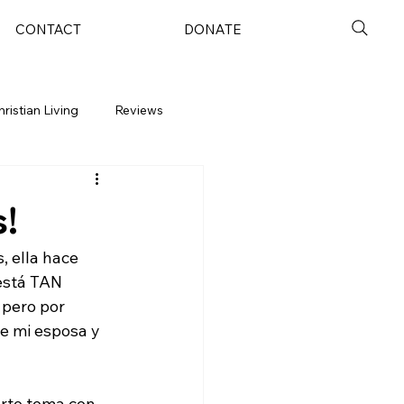
CONTACT
DONATE
hristian Living
Reviews
s!
, ella hace 
 está TAN 
 pero por 
e mi esposa y 
erto tema con 