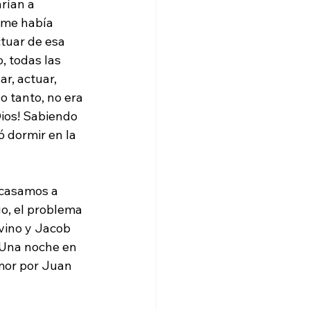
rían a 
 me había 
tuar de esa 
, todas las 
r, actuar, 
lo tanto, no era 
ios! Sabiendo 
 dormir en la 
 casamos a 
o, el problema 
vino y Jacob 
¡Una noche en 
amor por Juan 