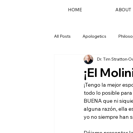
HOME
ABOUT
All Posts
Apologetics
Philos
Dr. Tim Stratton
Oc
Podcast
¡El Moli
¡Tengo la mejor espo
todo lo posible para
BUENA que ni siquier
alguna razón, ella 
yo no siempre han s
Déjame presentar la