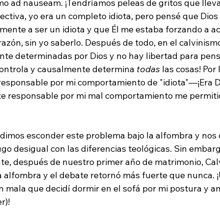
mo ad nauseam. ¡Tendríamos peleas de gritos que lleva
ectiva, yo era un completo idiota, pero pensé que Dios
ente a ser un idiota y que Él me estaba forzando a ac
zón, sin yo saberlo. Después de todo, en el calvinismo
te determinadas por Dios y no hay libertad para pensa
¡Dios controla y causalmente determina 
todas
 las cosas! Por 
 responsable por mi comportamiento de "idiota"—¡Era D
e responsable por mi mal comportamiento me permitió
dimos esconder este problema bajo la alfombra y nos
go desigual con las diferencias teológicas. Sin embarg
te, después de nuestro primer año de matrimonio, Cal
la alfombra y el debate retornó más fuerte que nunca. 
an mala que decidí dormir en el sofá por mi postura y 
)!
