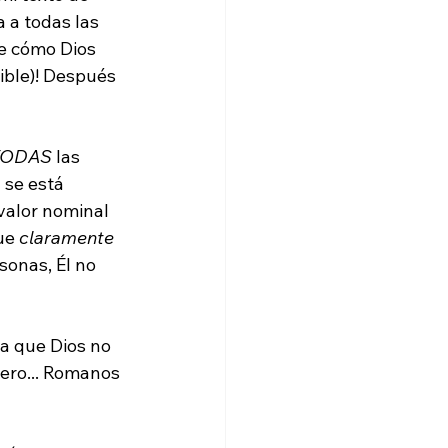
a todas las 
e cómo Dios 
tible)! Después 
TODAS
 las 
 se está 
valor nominal 
ue 
claramente
sonas, Él no 
ra que Dios no 
pero... Romanos 