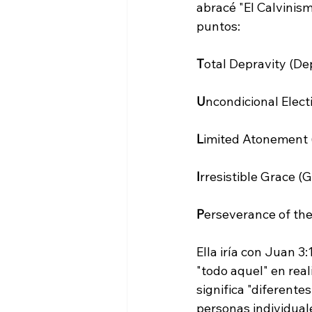
abracé "El Calvinism
puntos:

T
otal Depravity (Dep
U
ncondicional Electi
L
imited Atonement (
I
rresistible Grace (Gr
P
erseverance of the
Ella iría con Juan 3:
"todo aquel" en real
significa "diferent
personas individuale