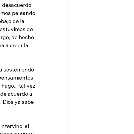
n desacuerdo 
uemos peleando 
bajo de la 
estuvimos de 
argo, de hecho 
a a creer la 
tá sosteniendo 
 pensamientos 
hago... tal vez 
 de acuerdo a 
. Dios ya sabe 
 intervino, al 