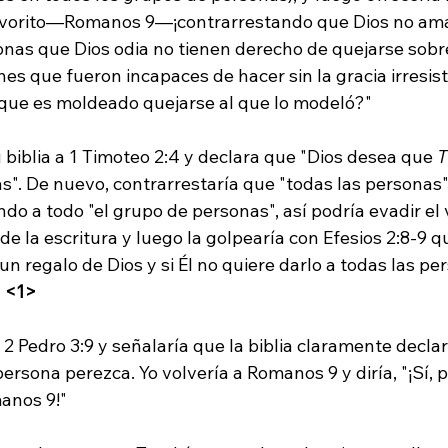
favorito—Romanos 9—¡contrarrestando que Dios no ama 
onas que Dios odia no tienen derecho de quejarse sobr
ones que fueron incapaces de hacer sin la gracia irresis
 que es moldeado quejarse al que lo modeló?"

u biblia a 1 Timoteo 2:4 y declara que "Dios desea que 
s". De nuevo, contrarrestaría que "todas las personas"
do a todo "el grupo de personas", así podría evadir el 
 de la escritura y luego la golpearía con Efesios 2:8-9 q
un regalo de Dios y si Él no quiere darlo a todas las per
 
<1>
a 2 Pedro 3:9 y señalaría que la biblia claramente decla
persona perezca. Yo volvería a Romanos 9 y diría, "¡Sí, 
anos 9!"
