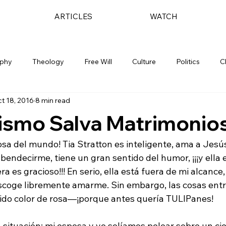
ARTICLES
WATCH
ophy
Theology
Free Will
Culture
Politics
C
t 18, 2016
8 min read
nismo Salva Matrimonio
sa del mundo! Tia Stratton es inteligente, ama a Jesús
 bendecirme, tiene un gran sentido del humor, ¡¡¡y ella
a es gracioso!!! En serio, ella está fuera de mi alcance,
escoge libremente amarme. Sin embargo, las cosas entr
ido color de rosa—¡porque antes quería TULIPanes!

 situación: mi esposa y yo solíamos pelear sobre un ci