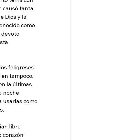
 causó tanta 
 Dios y la 
conocido como 
 devoto 
sta 
os feligreses 
ien tampoco. 
en la últimas 
a noche 
ra usarlas como 
.

an libre 
o corazón 