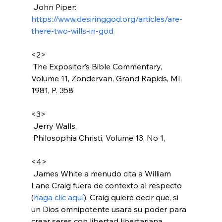
 John Piper: 
https://www.desiringgod.org/articles/are-
there-two-wills-in-god
<2>
 The Expositor’s Bible Commentary, 
Volume 11, Zondervan, Grand Rapids, MI, 
1981, P. 358

<3>
 Jerry Walls, 
 Philosophia Christi, Volume 13, No 1,

<4>
 James White a menudo cita a William 
Lane Craig fuera de contexto al respecto 
(
haga clic aquí
). Craig quiere decir que, si 
un Dios omnipotente usara su poder para 
crear seres con libertad libertariana, 