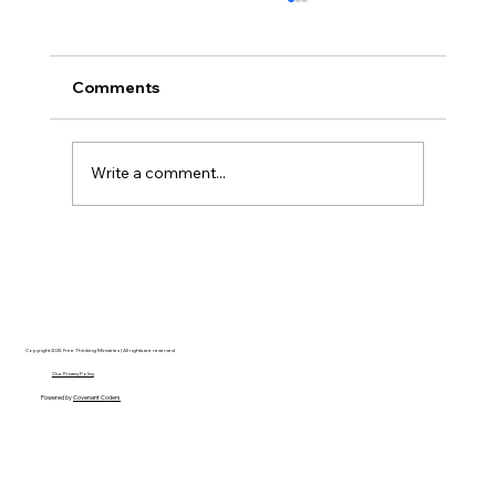
Comments
Write a comment...
Disclosure Day is a Deeply Immoral
movie where even the aliens are
stupid.
Copyright 2025 Free Thinking Ministries | All rights are reserved
Our Privacy Policy
Powered by
Covenant Coders