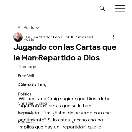
All Posts
Dr. Tim Stratton
Feb 13, 2018
7 min read
All Posts
Jugando con las Cartas que
Apologetics
le Han Repartido a Dios
Philosophy
Theology
Free Will
Querido Tim,

Culture
Politics
William Lane Craig sugiere que Dios “debe 
Christian Living
jugar con las cartas que se le han 
Reviews
repartido.” Tim, ¿Estás de acuerdo con ese 
sentimiento? Si lo estas, ¿acaso eso no 
Podcast
implica que hay un “repartidor” que le 