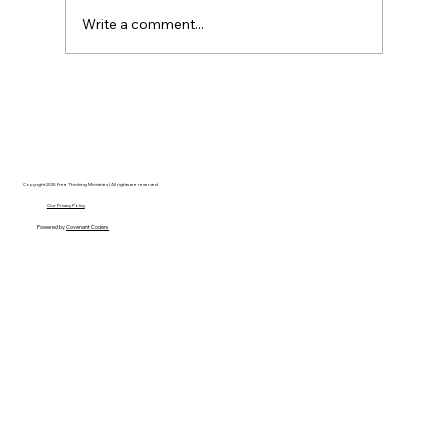
Write a comment...
Disclosure Day is a Deeply Immoral
movie where even the aliens are
stupid.
Copyright 2025 Free Thinking Ministries | All rights are reserved
Our Privacy Policy
Powered by
Covenant Coders