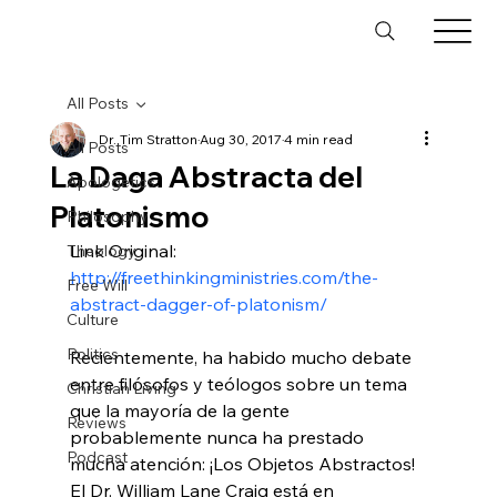
All Posts
Dr. Tim Stratton
Aug 30, 2017
4 min read
All Posts
La Daga Abstracta del
Apologetics
Platonismo
Philosophy
Link Original: 
Theology
http://freethinkingministries.com/the-
Free Will
abstract-dagger-of-platonism/
Culture
Politics
Recientemente, ha habido mucho debate 
entre filósofos y teólogos sobre un tema 
Christian Living
que la mayoría de la gente 
Reviews
probablemente nunca ha prestado 
Podcast
mucha atención: ¡Los Objetos Abstractos! 
El Dr. William Lane Craig está en 