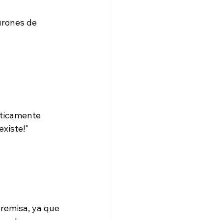
urones de 
cticamente 
xiste!"

remisa, ya que 