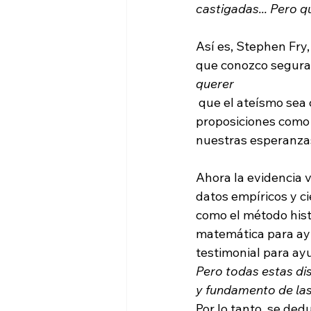
castigadas... Pero q
Así es, Stephen Fry
que conozco seguram
querer
 que el ateísmo sea cierto no hace que el cristianismo sea falso. Como la verdad de 
proposiciones como 
nuestras esperanzas
Ahora la evidencia
datos empíricos y c
como el método hist
matemática para ayu
testimonial para ayu
Pero todas estas di
y fundamento de las 
Por lo tanto, se ded