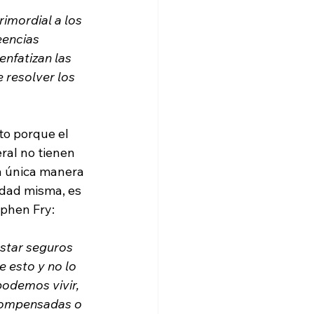
imordial a los 
eencias 
enfatizan las 
e resolver los 
o porque el 
eral no tienen 
a única manera 
idad misma, es 
star seguros 
 esto y no lo 
podemos vivir, 
ecompensadas o 