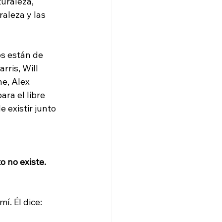
uraleza, 
aleza y las 
os están de 
ris, Will 
e, Alex 
ra el libre 
 existir junto 
to no existe.