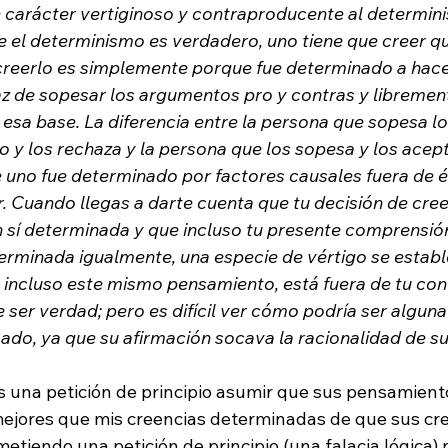
 carácter vertiginoso y contraproducente al determini
e el determinismo es verdadero, uno tiene que creer qu
 creerlo es simplemente porque fue determinado a hace
az de sopesar los argumentos pro y contras y librement
esa base. La diferencia entre la persona que sopesa l
 y los rechaza y la persona que los sopesa y los acept
no fue determinado por factores causales fuera de él
r. Cuando llegas a darte cuenta que tu decisión de creer
 sí determinada y que incluso tu presente comprensió
rminada igualmente, una especie de vértigo se establ
 incluso este mismo pensamiento, está fuera de tu contr
ser verdad; pero es difícil ver cómo podría ser alguna
ado, ya que su afirmación socava la racionalidad de su
es una petición de principio asumir que sus pensamient
jores que mis creencias determinadas de que sus cre
metiendo una petición de principio (una falacia lógica) 