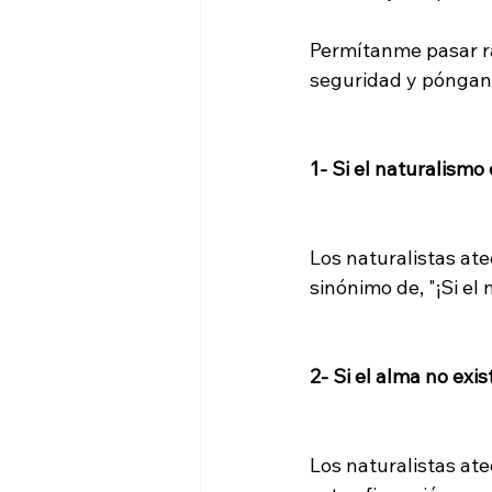
Permítanme pasar r
seguridad y póngans
1- Si el naturalismo
Los naturalistas at
sinónimo de, "¡Si el
2- Si el alma no exist
Los naturalistas at