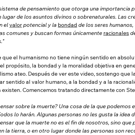
sistema de pensamiento que otorga una importancia pr
lugar de los asuntos divinos o sobrenaturales. Las cr
 el 
valor
 potencial y la 
bondad
 de los seres humanos, 
as comunes y buscan formas únicamente 
racionales
 d
."
 que el humanismo no tiene ningún sentido en absolut
, el propósito, la bondad y la moralidad objetiva en gen
alismo ateo. Después de ver este video, sostengo que l
r sentido al valor humano, a la bondad y a la racional
ensar sobre la muerte? Una cosa de la que podemos e
dos lo harán. Algunas personas no les gusta la idea de
ensar que la muerte no es el fin de nosotros, sino que 
 en la tierra, o en otro lugar donde las personas son r