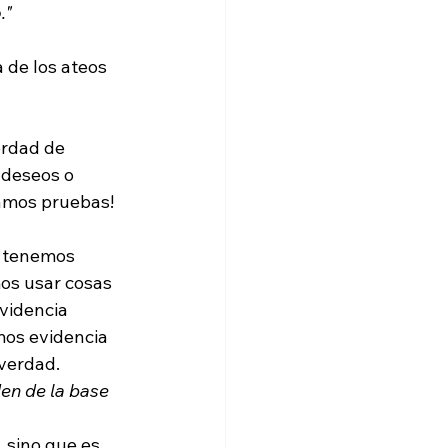
."
 de los ateos 
 deseos o 
amos pruebas!

e tenemos 
os usar cosas 
videncia 
mos evidencia 
verdad. 
en de la base 
 sino que es 