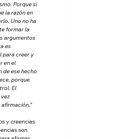
smo. Porque si 
e la razón en 
rlo. Uno no ha 
e formar la 
os argumentos 
a es 
 para creer y 
 en el 
n de ese hecho 
ece, porque 
ol. El 
 vez 
 afirmación."
os y creencias 
encias son 
para afirmar 