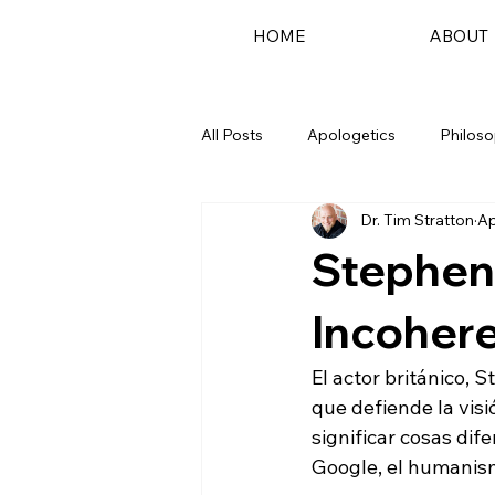
HOME
ABOUT
All Posts
Apologetics
Philos
Dr. Tim Stratton
Ap
Podcast
Stephen
Incoher
El actor británico, 
que defiende la vis
significar cosas di