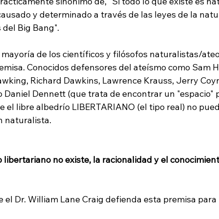
rácticamente sinónimo de, "Si todo lo que existe es nat
usado y determinado a través de las leyes de la natur
 del Big Bang".

mayoría de los científicos y filósofos naturalistas/ate
emisa. Conocidos defensores del ateísmo como Sam Har
wking, Richard Dawkins, Lawrence Krauss, Jerry Coyn
 Daniel Dennett (que trata de encontrar un "espacio" pa
ue el libre albedrío LIBERTARIANO (el tipo real) no puede
naturalista.

ío libertariano no existe, la racionalidad y el conocimien