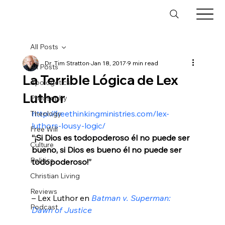
All Posts
Dr. Tim Stratton
Jan 18, 2017
9 min read
All Posts
La Terrible Lógica de Lex
Apologetics
Luthor
Philosophy
http://freethinkingministries.com/lex-
Theology
luthors-lousy-logic/
Free Will
“¡Si Dios es todopoderoso él no puede ser 
Culture
bueno, si Dios es bueno él no puede ser 
Politics
todopoderoso!”
Christian Living
Reviews
– Lex Luthor en 
Batman v. Superman: 
Podcast
Dawn of Justice