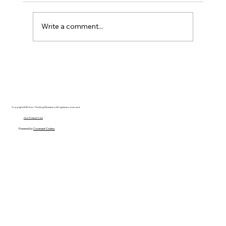
Write a comment...
Christian Philosophy of Political
Stewardship: A Response to David
Baggett
Copyright 2025 Free Thinking Ministries | All rights are reserved
Our Privacy Policy
Powered by
Covenant Coders