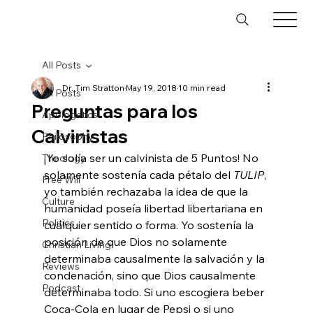
All Posts
Dr. Tim Stratton
May 19, 2018
10 min read
All Posts
Preguntas para los
Apologetics
Calvinistas
Philosophy
¡Yo solía ser un calvinista de 5 Puntos! No 
Theology
solamente sostenía cada pétalo del 
TULIP
, 
Free Will
yo también rechazaba la idea de que la 
Culture
humanidad poseía libertad libertariana en 
Politics
cualquier sentido o forma. Yo sostenía la 
posición de que Dios no solamente 
Christian Living
determinaba causalmente la salvación y la 
Reviews
condenación, sino que Dios causalmente 
Podcast
determinaba todo. Si uno escogiera beber 
Coca-Cola en lugar de Pepsi o si uno 