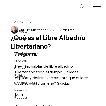
All Posts
Dr. Tim Stratton
Apr 19, 2018
7 min read
All Posts
¿Qué es el Libre Albedrío
Apologetics
Libertariano?
Philosophy
Pregunta:
Theology
Free Will
Hey Tim, hablas de libre albedrío 
Culture
libertariano todo el tiempo. ¿Puedes 
Politics
explicar y definir exactamente qué quieres 
Christian Living
decir con este término? Gracias.

Reviews
Podcast