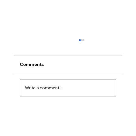
Comments
Write a comment...
Disclosure Day is a Deeply Immoral
movie where even the aliens are
stupid.